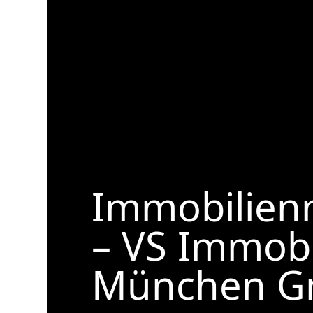
Immobilien
– VS Immobi
München 