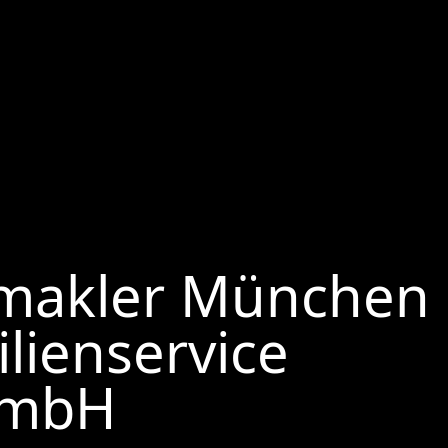
makler München
lienservice
GmbH