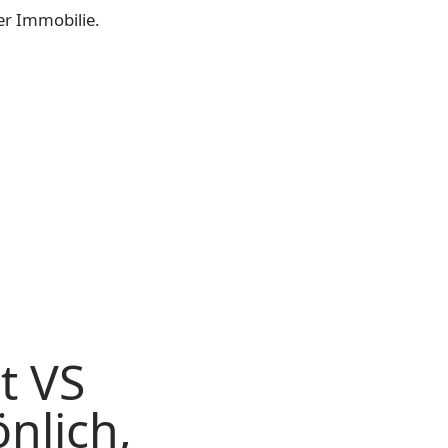
er Immobilie.
t VS
nlich,