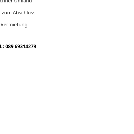
nchner Umland
s zum Abschluss
d Vermietung
l.: 089 69314279