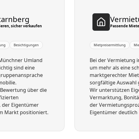
tarnberg
Vermiet
eren, sicher verkaufen
Passende Miete
fung
Besichtigungen
Mietpreisermittlung
Mi
n Münchner Umland
Bei der Vermietung 
chtig sind eine
um mehr als eine sch
elgruppenansprache
marktgerechter Mietp
obilie.
sorgfältige Auswahl 
 Bewertung über die
Wir unterstützen Eig
izierten
Vermarktung, Bonit
f, der Eigentümer
der Vermietungsproze
 Markt positioniert.
Eigentümer deutlich 