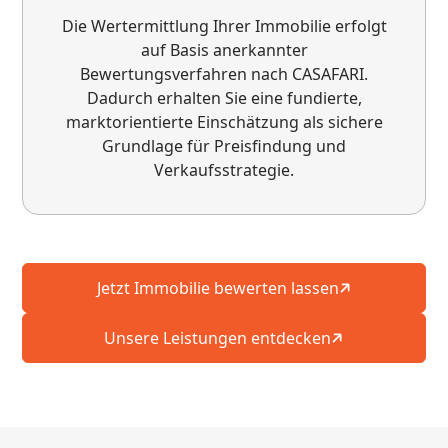
Engagierte Verwaltung
Die Wertermittlung Ihrer Immobilie erfolgt
auf Basis anerkannter
Bewertungsverfahren nach CASAFARI.
Dadurch erhalten Sie eine fundierte,
marktorientierte Einschätzung als sichere
Grundlage für Preisfindung und
Verkaufsstrategie.
Wir sind mit unserer neuen Hausverwaltung
außerordentlich zufrieden. Herr Decandia
kümmert sich stets zügig und zuverlässig um
Jetzt Immobilie bewerten lassen
alle Anliegen, ist gut erreichbar und überzeugt
durch seine Geduld und Freundlichkeit. Die
Unsere Leistungen entdecken
Zusammenarbeit verläuft bisher durchweg
positiv und sehr professionell. Wir freuen uns
auf eine weiterhin erfolgreiche und
angenehme Zusammenarbeit.