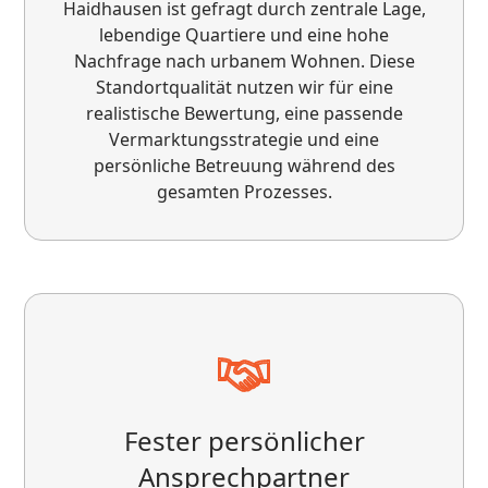
Haidhausen ist gefragt durch zentrale Lage,
lebendige Quartiere und eine hohe
Nachfrage nach urbanem Wohnen. Diese
Standortqualität nutzen wir für eine
realistische Bewertung, eine passende
Vermarktungsstrategie und eine
persönliche Betreuung während des
gesamten Prozesses.
Ich arbeite als Dienstleister mit der VS
Immobilienservice GmbH zusammen und bin
rundum zufrieden. Die Zusammenarbeit ist
stets professionell, zuverlässig und auf
Augenhöhe. Absprachen werden klar
kommuniziert und eingehalten, was die Arbeit
sehr angenehm macht. Besonders
hervorheben möchte ich die freundliche und
lösungsorientierte Art von Herrn Decandia. So
Fester persönlicher
macht partnerschaftliche Zusammenarbeit
wirklich Spaß. Klare Empfehlung – fünf Sterne!
Ansprechpartner