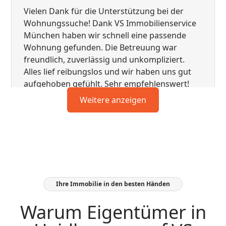
Vielen Dank für die Unterstützung bei der
Wohnungssuche! Dank VS Immobilienservice
München haben wir schnell eine passende
Wohnung gefunden. Die Betreuung war
freundlich, zuverlässig und unkompliziert.
Alles lief reibungslos und wir haben uns gut
aufgehoben gefühlt. Sehr empfehlenswert!
Weitere anzeigen
Ihre Immobilie in den besten Händen
Sehr empfehlenswertes
Warum Eigentümer in
Immobilienunternehmen in München! Ich
hatte eine durchweg positive Erfahrung mit