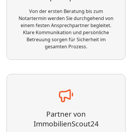
Von der ersten Beratung bis zum
Notartermin werden Sie durchgehend von
einem festen Ansprechpartner begleitet.
Klare Kommunikation und persönliche
Betreuung sorgen für Sicherheit im
gesamten Prozess.
Top Service von VS Immobilien Service! Sehr
professionelle, ehrliche und transparente
Beratung. Meine Immobilie wurde schnell und
zum optimalen Preis verkauft – dank starker
Vermarktung und klarer Strategie. Besonders
positiv: ✔️ schnelle Kommunikation ✔️
realistische Preiseinschätzung ✔️ zuverlässige
Abwicklung Klare Empfehlung für alle, die ihre
Partner von
Immobilie in Deutschland verkaufen oder
ImmobilienScout24
investieren möchten!