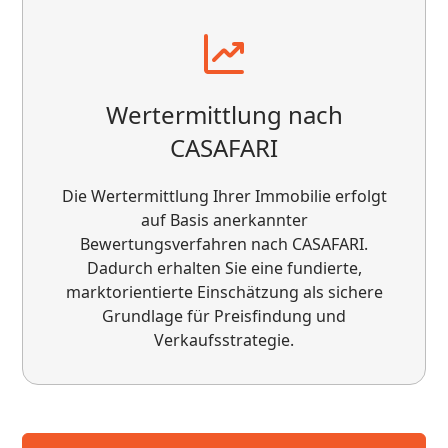
Wertermittlung nach
Sehr motiviert, kurze Reaktionszeiten
CASAFARI
Engagierte Verwaltung
Die Wertermittlung Ihrer Immobilie erfolgt
auf Basis anerkannter
Bewertungsverfahren nach CASAFARI.
Dadurch erhalten Sie eine fundierte,
marktorientierte Einschätzung als sichere
Grundlage für Preisfindung und
Verkaufsstrategie.
Wir sind mit unserer neuen Hausverwaltung
außerordentlich zufrieden. Herr Decandia
kümmert sich stets zügig und zuverlässig um
alle Anliegen, ist gut erreichbar und überzeugt