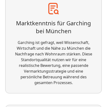
gesamten Prozesses gut betreut gefühlt und
würde das Team jederzeit weiterempfehlen –
sowohl für den Verkauf als auch für die
Vermietung von Immobilien in München und
Marktkenntnis für Garching
Umgebung.
bei München
Garching ist gefragt, weil Wissenschaft,
Wirtschaft und die Nähe zu München die
Nachfrage nach Wohnraum stärken. Diese
Standortqualität nutzen wir für eine
realistische Bewertung, eine passende
Vermarktungsstrategie und eine
persönliche Betreuung während des
Ich arbeite als Dienstleister mit der VS
gesamten Prozesses.
Immobilienservice GmbH zusammen und bin
rundum zufrieden. Die Zusammenarbeit ist
stets professionell, zuverlässig und auf
Augenhöhe. Absprachen werden klar
kommuniziert und eingehalten, was die Arbeit