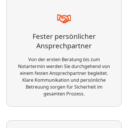
sehr angenehm macht. Besonders
hervorheben möchte ich die freundliche und
lösungsorientierte Art von Herrn Decandia. So
macht partnerschaftliche Zusammenarbeit
wirklich Spaß. Klare Empfehlung – fünf Sterne!
Fester persönlicher
Ansprechpartner
Von der ersten Beratung bis zum
Notartermin werden Sie durchgehend von
einem festen Ansprechpartner begleitet.
Klare Kommunikation und persönliche
Betreuung sorgen für Sicherheit im
gesamten Prozess.
Top Service von VS Immobilien Service! Sehr
professionelle, ehrliche und transparente
Beratung. Meine Immobilie wurde schnell und
zum optimalen Preis verkauft – dank starker
Vermarktung und klarer Strategie. Besonders