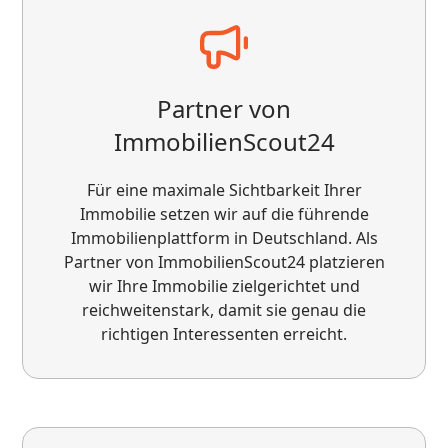
positiv: ✔️ schnelle Kommunikation ✔️
realistische Preiseinschätzung ✔️ zuverlässige
Abwicklung Klare Empfehlung für alle, die ihre
Immobilie in Deutschland verkaufen oder
Partner von
investieren möchten!
ImmobilienScout24
Für eine maximale Sichtbarkeit Ihrer
Immobilie setzen wir auf die führende
Immobilienplattform in Deutschland. Als
Partner von ImmobilienScout24 platzieren
wir Ihre Immobilie zielgerichtet und
reichweitenstark, damit sie genau die
Wir arbeiten seit kurzem mit VS zusammen,
richtigen Interessenten erreicht.
der Start war sehr zuverlässig